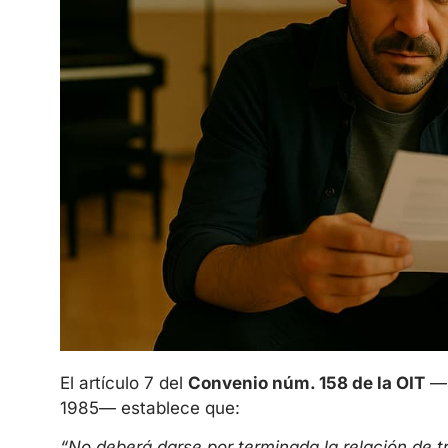
El artículo 7 del
Convenio núm. 158 de la OIT
—r
1985— establece que:
“No deberá darse por terminada la relación de t