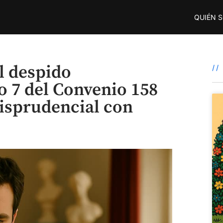
QUIÉN 
l despido
/
lo 7 del Convenio 158
risprudencial con