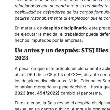
relacionados con su conducta o su rendimiento 
posibilidad de defenderse de los cargos formul
pedirse razonablemente al empleador que le con
En materia de
despido disciplinario
, este prec
de ejecutar la medida, el trabajador pueda defe
hechos imputados por la empresa.
Un antes y un después: STSJ Illes
2023
A pesar de que este artículo es plenamente ap
al art. 96.1 de la CE y 1.5 del CC—, durante dé
los despidos disciplinarios. Ni los Tribunales Su
le habían otorgado un peso decisivo… hasta qu
2023 (rec. 454/2022)
cambió el panorama.
En este caso, la Sala revisó el despido discipli
sexual en un centro público. Aunque la gravedad